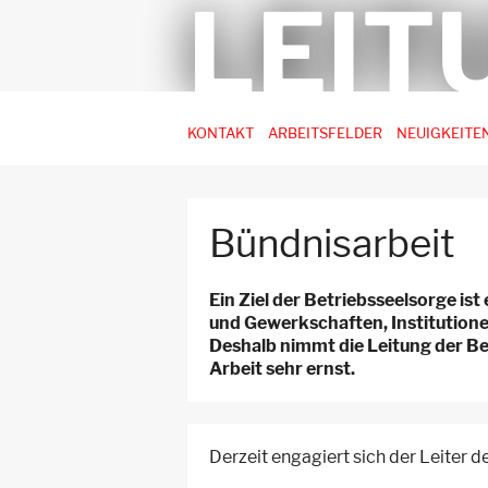
LEIT
Hauptnavigation
KONTAKT
ARBEITSFELDER
NEUIGKEITE
-
3.
Ebene
Bündnisarbeit
für
Arbeitsstellen
Ein Ziel der Betriebsseelsorge is
und Gewerkschaften, Institutione
Deshalb nimmt die Leitung der Be
Arbeit sehr ernst.
Derzeit engagiert sich der Leiter 