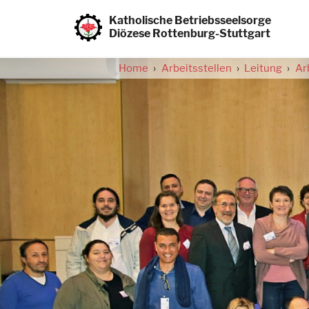
Direkt
zum
Katholische Betriebsseelsorge
Inhalt
Diözese Rottenburg-Stuttgart
Home
Arbeitsstellen
Leitung
Ar
Pfadnavigation