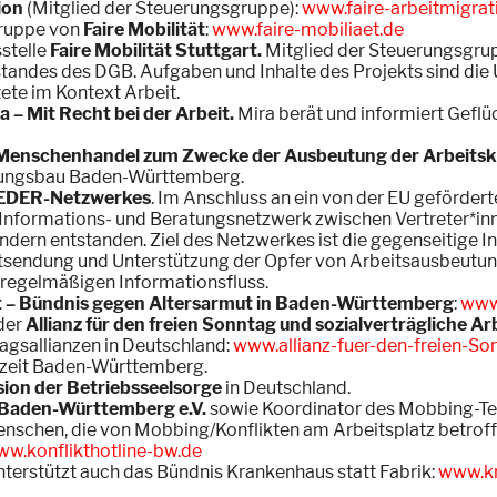
ion
(Mitglied der Steuerungsgruppe):
www.faire-arbeitmigrat
gruppe von
Faire Mobilität
:
www.faire-mobiliaet.de
stelle
Faire Mobilität Stuttgart.
Mitglied der Steuerungsgru
andes des DGB. Aufgaben und Inhalte des Projekts sind die 
tete im Kontext Arbeit.
a – Mit Recht bei der Arbeit.
Mira berät und informiert Geflüc
Menschenhandel zum Zwecke der Ausbeutung der Arbeitsk
nungsbau Baden-Württemberg.
EDER-Netzwerkes
. Im Anschluss an ein von der EU geförder
n Informations- und Beratungsnetzwerk zwischen Vertreter*
ndern entstanden. Ziel des Netzwerkes ist die gegenseitige I
Entsendung und Unterstützung der Opfer von Arbeitsausbeutu
n regelmäßigen Informationsfluss.
t – Bündnis gegen Altersarmut in Baden-Württemberg
:
www
der
Allianz für den freien Sonntag und sozialverträgliche
tagsallianzen in Deutschland:
www.allianz-fuer-den-freien-So
szeit Baden-Württemberg.
on der Betriebsseelsorge
in Deutschland.
e Baden-Württemberg e.V.
sowie Koordinator des Mobbing-Tel
enschen, die von Mobbing/Konflikten am Arbeitsplatz betroffen
w.konflikthotline-bw.de
terstützt auch das Bündnis Krankenhaus statt Fabrik:
www.kr