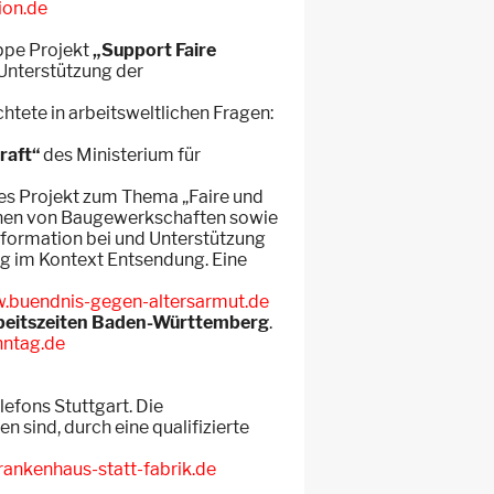
ion.de
ppe Projekt
„Support Faire
Unterstützung der
htete in arbeitsweltlichen Fragen:
raft“
des Ministerium für
tes Projekt zum Thema „Faire und
innen von Baugewerkschaften sowie
nformation bei und Unterstützung
ng im Kontext Entsendung. Eine
.buendnis-gegen-altersarmut.de
 Arbeitszeiten Baden-Württemberg
.
nntag.de
efons Stuttgart. Die
 sind, durch eine qualifizierte
ankenhaus-statt-fabrik.de