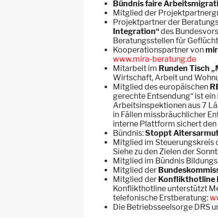
Bündnis faire Arbeitsmigrat
Mitglied der Projektpartner
Projektpartner der Beratungs
Integration“
des Bundesvorst
Beratungsstellen für Geflüch
Kooperationspartner von
mir
www.mira-beratung.de
Mitarbeit im
Runden Tisch „
Wirtschaft, Arbeit und Woh
Mitglied des europäischen
R
gerechte Entsendung“ ist ei
Arbeitsinspektionen aus 7 Lä
in Fällen missbräuchlicher 
interne Plattform sichert de
Bündnis:
Stoppt Altersarmu
Mitglied im Steuerungskreis 
Siehe zu den Zielen der Sonn
Mitglied im Bündnis Bildung
Mitglied der
Bundeskommissi
Mitglied der
Konflikthotlin
Konflikthotline unterstützt M
telefonische Erstberatung:
ww
Die Betriebsseelsorge DRS un