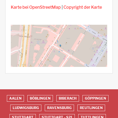
Karte bei OpenStreetMap
|
Copyright der Karte
AALEN
BÖBLINGEN
BIBERACH
GÖPPINGEN
Red
LUDWIGSBURG
RAVENSBURG
REUTLINGEN
Footer
STUTTGART
STUTTGART - S21
TUTTLINGEN