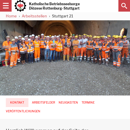
Direkt
Katholische Betriebsseelsorge
zum
Diözese Rottenburg-Stuttgart
Inhalt
Home
Arbeitsstellen
Stuttgart 21
Pfadnavigation
Hauptnavigation
KONTAKT
ARBEITSFELDER
NEUIGKEITEN
TERMINE
-
3.
VERÖFFENTLICHUNGEN
Ebene
für
Arbeitsstellen