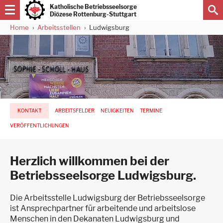
Direkt
Katholische Betriebsseelsorge
zum
Diözese Rottenburg-Stuttgart
Inhalt
Home
Arbeitsstellen
Ludwigsburg
Pfadnavigation
Hauptnavigation
KONTAKT
ARBEITSFELDER
NEUIGKEITEN
TERMINE
-
3.
VERÖFFENTLICHUNGEN
Ebene
für
Arbeitsstellen
Herzlich willkommen bei der
Betriebsseelsorge Ludwigsburg.
Die Arbeitsstelle Ludwigsburg der Betriebsseelsorge
ist Ansprechpartner für arbeitende und arbeitslose
Menschen in den Dekanaten Ludwigsburg und