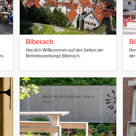
Biberach
Bö
Herzlich Willkommen auf den Seiten der
Her
n,
Betriebsseelsorge Biberach.
der