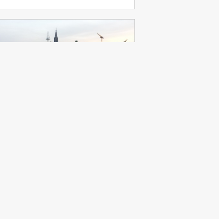
lm
 Betriebsseelsorge Ulm steht für gute
eit ein.