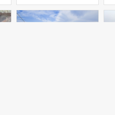
Tuttlingen
U
Herzlich willkommen auf den Seiten der
Die
Betriebsseelsorge Tuttlingen-Rottweil
Arb
de.