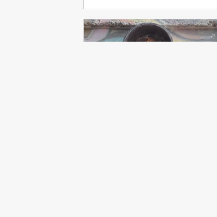
Stuttgart 21
Ich engagiere mich für eine saubere
Baustelle und tarifliche Löhne sowie für
soziale Gerechtigkeit und Menschenwür