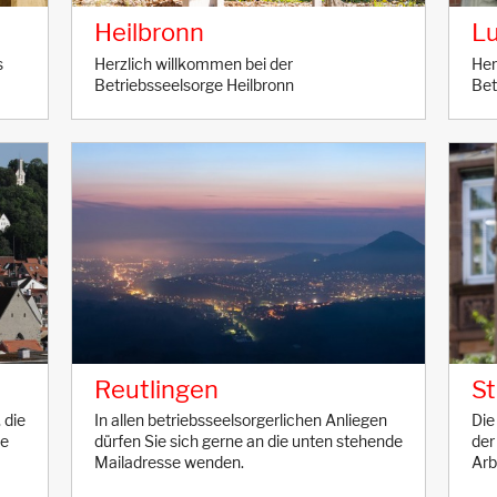
Heilbronn
L
s
Herzlich willkommen bei der
Her
Betriebsseelsorge Heilbronn
Bet
Reutlingen
St
 die
In allen betriebsseelsorgerlichen Anliegen
Die
ie
dürfen Sie sich gerne an die unten stehende
der
Mailadresse wenden.
Arb