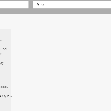
"
 und
im
ag"
sode.
437/19-