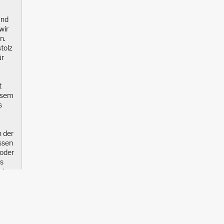
und
wir
n.
stolz
ür
t
iesem
s
n der
ssen
 oder
as
ht
nTour
n,