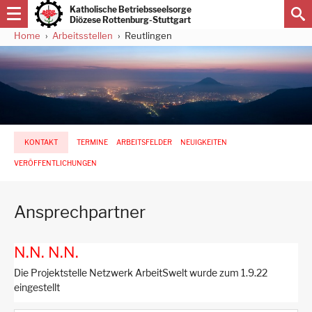
Direkt
Katholische Betriebsseelsorge
zum
Diözese Rottenburg-Stuttgart
Inhalt
Home
Arbeitsstellen
Reutlingen
Pfadnavigation
Hauptnavigation
KONTAKT
TERMINE
ARBEITSFELDER
NEUIGKEITEN
-
3.
VERÖFFENTLICHUNGEN
Ebene
für
Arbeitsstellen
Ansprechpartner
N.N. N.N.
Die Projektstelle Netzwerk ArbeitSwelt wurde zum 1.9.22
eingestellt