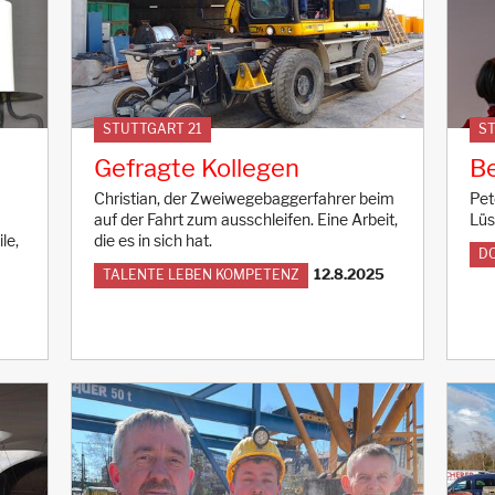
STUTTGART 21
ST
Gefragte Kollegen
Be
Christian, der Zweiwegebaggerfahrer beim
Pet
auf der Fahrt zum ausschleifen. Eine Arbeit,
Lüs
le,
die es in sich hat.
D
12.8.2025
TALENTE LEBEN KOMPETENZ