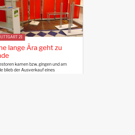
UTTGART 21
ne lange Ära geht zu
nde
estoren kamen bzw. gingen und am
e blieb der Ausverkauf eines
fhauses das Esslingen wie kein anderes
gte.
4.3.2024
USVERKAUF