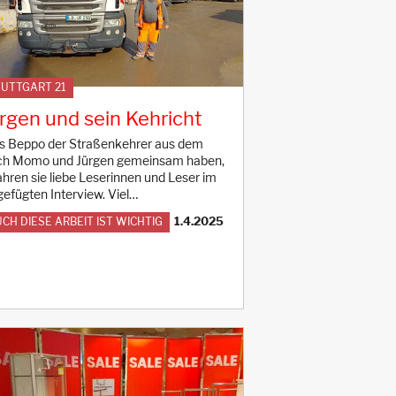
UTTGART 21
rgen und sein Kehricht
 Beppo der Straßenkehrer aus dem
h Momo und Jürgen gemeinsam haben,
ahren sie liebe Leserinnen und Leser im
gefügten Interview. Viel…
1.4.2025
CH DIESE ARBEIT IST WICHTIG