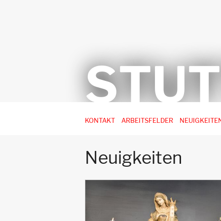
STUT
Hauptnavigation
KONTAKT
ARBEITSFELDER
NEUIGKEITE
-
3.
Neuigkeiten
Ebene
für
Arbeitsstellen