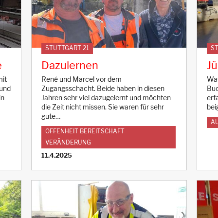
STUTTGART 21
ST
e
Dazulernen
Jü
mit
René und Marcel vor dem
Was
 und
Zugangsschacht. Beide haben in diesen
Buc
in
Jahren sehr viel dazugelernt und möchten
erf
die Zeit nicht missen. Sie waren für sehr
bei
gute…
AU
OFFENHEIT BEREITSCHAFT
VERÄNDERUNG
11.4.2025