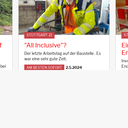
STUTTGART 21
ST
f
"All Inclusive"?
Ei
E
Der letzte Arbeitstag auf der Baustelle . Es
war eine sehr gute Zeit.
Inv
 bei
End
2.5.2024
AM BESTEN SOFORT
Kau
prä
A