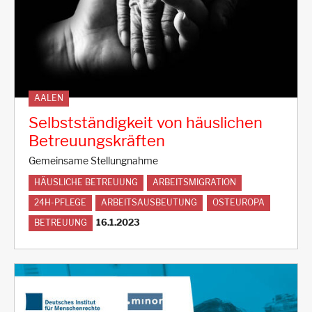
AALEN
Selbstständigkeit von häuslichen
Betreuungskräften
Gemeinsame Stellungnahme
HÄUSLICHE BETREUUNG
ARBEITSMIGRATION
24H-PFLEGE
ARBEITSAUSBEUTUNG
OSTEUROPA
16.1.2023
BETREUUNG