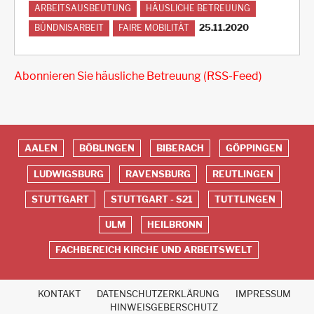
ARBEITSAUSBEUTUNG
HÄUSLICHE BETREUUNG
25.11.2020
BÜNDNISARBEIT
FAIRE MOBILITÄT
Abonnieren Sie häusliche Betreuung (RSS-Feed)
AALEN
BÖBLINGEN
BIBERACH
GÖPPINGEN
Red
LUDWIGSBURG
RAVENSBURG
REUTLINGEN
Footer
STUTTGART
STUTTGART - S21
TUTTLINGEN
ULM
HEILBRONN
FACHBEREICH KIRCHE UND ARBEITSWELT
KONTAKT
DATENSCHUTZERKLÄRUNG
IMPRESSUM
Fußbereich
HINWEISGEBERSCHUTZ