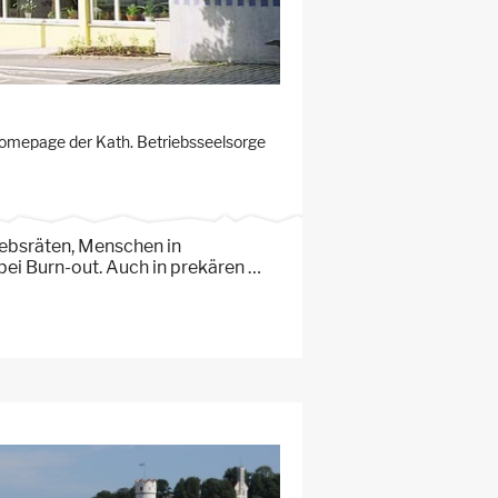
Homepage der Kath. Betriebsseelsorge
iebsräten, Menschen in
bei Burn-out. Auch in prekären …