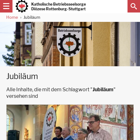
Direkt
Katholische Betriebsseelsorge
zum
Diözese Rottenburg-Stuttgart
Inhalt
Home
Jubiläum
Pfadnavigation
Jubiläum
Alle Inhalte, die mit dem Schlagwort "
Jubiläum
"
versehen sind