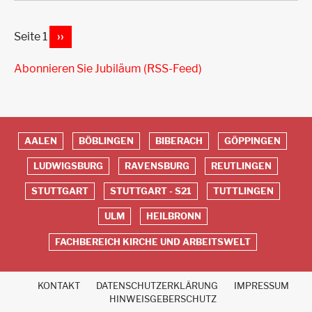
Seite 1
NÄCHSTE
››
Seitennummerierung
SEITE
Abonnieren Sie Jubiläum (RSS-Feed)
AALEN
BÖBLINGEN
BIBERACH
GÖPPINGEN
Red
LUDWIGSBURG
RAVENSBURG
REUTLINGEN
Footer
STUTTGART
STUTTGART - S21
TUTTLINGEN
ULM
HEILBRONN
FACHBEREICH KIRCHE UND ARBEITSWELT
KONTAKT
DATENSCHUTZERKLÄRUNG
IMPRESSUM
Fußbereich
HINWEISGEBERSCHUTZ