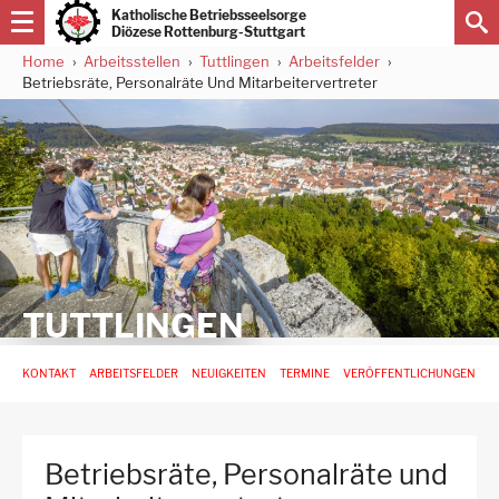
Direkt
Katholische Betriebsseelsorge
zum
Diözese Rottenburg-Stuttgart
Inhalt
Home
Arbeitsstellen
Tuttlingen
Arbeitsfelder
Pfadnavigation
Betriebsräte, Personalräte Und Mitarbeitervertreter
TUTTLINGEN
Hauptnavigation
KONTAKT
ARBEITSFELDER
NEUIGKEITEN
TERMINE
VERÖFFENTLICHUNGEN
-
3.
Ebene
für
Betriebsräte, Personalräte und
Arbeitsstellen