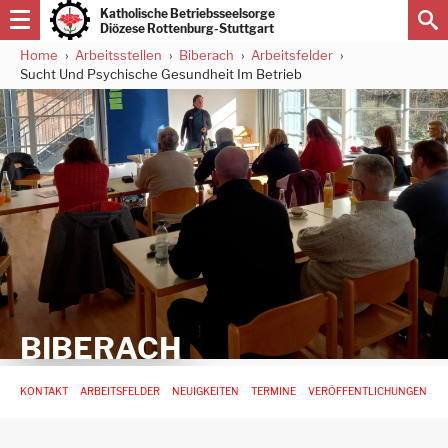
Direkt
Katholische Betriebsseelsorge
zum
Diözese Rottenburg-Stuttgart
Inhalt
Home
Arbeitsstellen
Biberach
Arbeitsfelder
Pfadnavigation
Sucht Und Psychische Gesundheit Im Betrieb
BIBERACH
Hauptnavigation
KONTAKT
ARBEITSFELDER
NEUIGKEITEN
TERMINE
VERÖFFENTLICHUNGEN
-
3.
Ebene