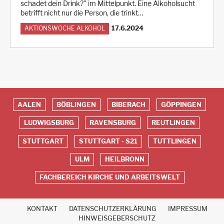
schadet dein Drink?" im Mittelpunkt. Eine Alkoholsucht
betrifft nicht nur die Person, die trinkt…
17.6.2024
AKTIONSWOCHE ALKOHOL
AALEN
BÖBLINGEN
BIBERACH
GÖPPINGEN
Red
LUDWIGSBURG
RAVENSBURG
REUTLINGEN
Footer
STUTTGART
STUTTGART - S21
TUTTLINGEN
ULM
HEILBRONN
FACHBEREICH KIRCHE UND ARBEITSWELT
KONTAKT
DATENSCHUTZERKLÄRUNG
IMPRESSUM
Fußbereich
HINWEISGEBERSCHUTZ