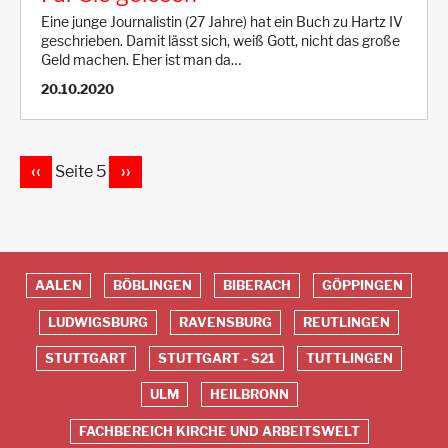
Eine junge Journalistin (27 Jahre) hat ein Buch zu Hartz IV
geschrieben. Damit lässt sich, weiß Gott, nicht das große
Geld machen. Eher ist man da…
20.10.2020
VORHERIGE
‹‹
Seite 5
NÄCHSTE
››
Seitennummerierung
SEITE
SEITE
AALEN
BÖBLINGEN
BIBERACH
GÖPPINGEN
Red
LUDWIGSBURG
RAVENSBURG
REUTLINGEN
Footer
STUTTGART
STUTTGART - S21
TUTTLINGEN
ULM
HEILBRONN
FACHBEREICH KIRCHE UND ARBEITSWELT