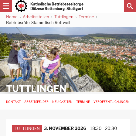
Direkt
Katholische Betriebsseelsorge
zum
Diözese Rottenburg-Stuttgart
Inhalt
Home
Arbeitsstellen
Tuttlingen
Termine
Pfadnavigation
Betriebsräte-Stammtisch Rottweil
TUTTLINGEN
Hauptnavigation
KONTAKT
ARBEITSFELDER
NEUIGKEITEN
TERMINE
VERÖFFENTLICHUNGEN
-
3.
Ebene
für
Arbeitsstellen
3. NOVEMBER 2026
18:30
-
20:30
TUTTLINGEN