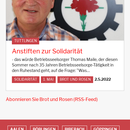
TUTTLINGEN
Anstiften zur Solidarität
- das würde Betriebsseelsorger Thomas Maile, der diesen
Sommer nach 35 Jahren Betriebsseelsorge-Tätigkeit in
den Ruhestand geht, auf die Frage: "Was…
2.5.2022
SOLIDARITÄT
1. MAI
BROT UND ROSEN
Abonnieren Sie Brot und Rosen (RSS-Feed)
AALEN
BÖBLINGEN
BIBERACH
GÖPPINGEN