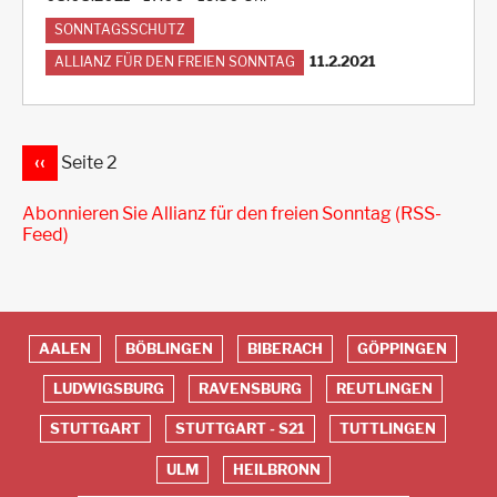
SONNTAGSSCHUTZ
11.2.2021
ALLIANZ FÜR DEN FREIEN SONNTAG
VORHERIGE
‹‹
Seite 2
Seitennummerierung
SEITE
Abonnieren Sie Allianz für den freien Sonntag (RSS-
Feed)
AALEN
BÖBLINGEN
BIBERACH
GÖPPINGEN
Red
LUDWIGSBURG
RAVENSBURG
REUTLINGEN
Footer
STUTTGART
STUTTGART - S21
TUTTLINGEN
ULM
HEILBRONN