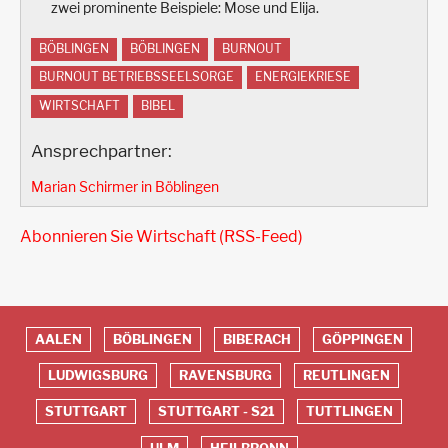
zwei prominente Beispiele: Mose und Elija.
BÖBLINGEN
BÖBLINGEN
BURNOUT
BURNOUT BETRIEBSSEELSORGE
ENERGIEKRIESE
WIRTSCHAFT
BIBEL
Ansprechpartner:
Marian Schirmer in Böblingen
Abonnieren Sie Wirtschaft (RSS-Feed)
AALEN
BÖBLINGEN
BIBERACH
GÖPPINGEN
Red
LUDWIGSBURG
RAVENSBURG
REUTLINGEN
Footer
STUTTGART
STUTTGART - S21
TUTTLINGEN