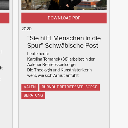
DOWNLOAD PDF
2020
"Sie hilft Menschen in die
Spur" Schwäbische Post
t
Leute heute
Karolina Tomanek (38) arbeitet in der
Aalener Betriebsseelsorge.
ft
Die Theologin und Kunsthistorikerin
weiß, wie sich Armut anfühlt.
t
AALEN
BURNOUT BETRIEBSSEELSORGE
BERATUNG