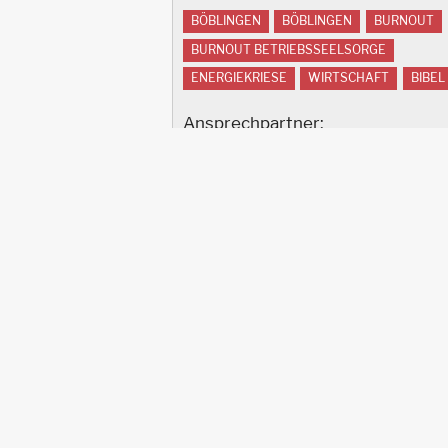
BÖBLINGEN
BÖBLINGEN
BURNOUT
BURNOUT BETRIEBSSEELSORGE
ENERGIEKRIESE
WIRTSCHAFT
BIBEL
Ansprechpartner:
Marian Schirmer in Böblingen
Abonnieren Sie Burnout Betriebsseel
AALEN
B
Red
REUTLINGEN
Footer