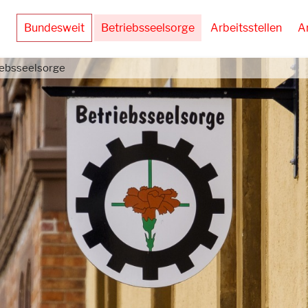
Bundesweit
Betriebsseelsorge
Arbeitsstellen
A
iebsseelsorge