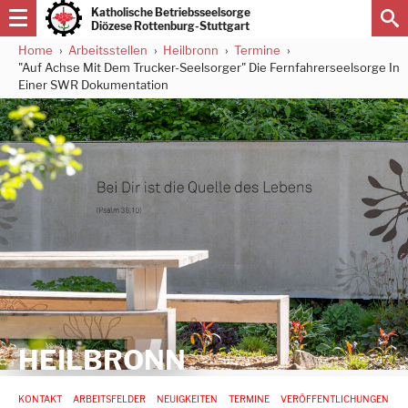
Direkt
Katholische Betriebsseelsorge
zum
Diözese Rottenburg-Stuttgart
Inhalt
Home
Arbeitsstellen
Heilbronn
Termine
Pfadnavigation
"Auf Achse Mit Dem Trucker-Seelsorger" Die Fernfahrerseelsorge In
Einer SWR Dokumentation
HEILBRONN
Hauptnavigation
KONTAKT
ARBEITSFELDER
NEUIGKEITEN
TERMINE
VERÖFFENTLICHUNGEN