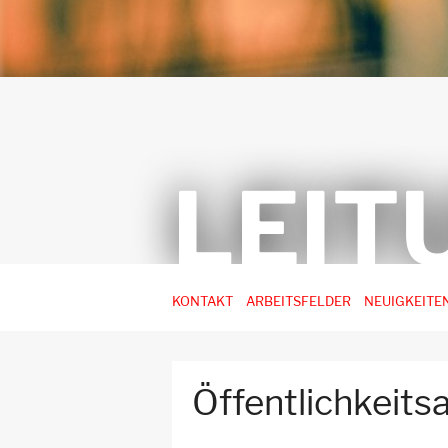
LEIT
Hauptnavigation
KONTAKT
ARBEITSFELDER
NEUIGKEITE
-
3.
Ebene
Öffentlichkeitsa
für
Arbeitsstellen