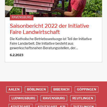
RAVENSBURG
Saisonbericht 2022 der Initiative
Faire Landwirtschaft
Die Katholische Betriebsseelsorge ist Teil der Initiative
Faire Landarbeit. Die Initiative besteht aus
gewerkschaftsnahen Beratungsstellen, der…
6.2.2023
AALEN
BÖBLINGEN
BIBERACH
GÖPPINGEN
Red
LUDWIGSBURG
RAVENSBURG
REUTLINGEN
Footer
STUTTGART
STUTTGART - S21
TUTTLINGEN