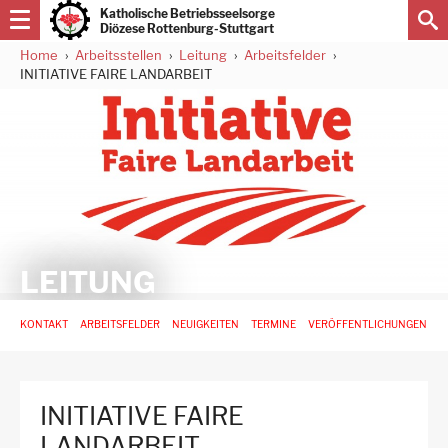
Direkt
Katholische Betriebsseelsorge
zum
Diözese Rottenburg-Stuttgart
Inhalt
Home
Arbeitsstellen
Leitung
Arbeitsfelder
Pfadnavigation
INITIATIVE FAIRE LANDARBEIT
LEITUNG
Hauptnavigation
KONTAKT
ARBEITSFELDER
NEUIGKEITEN
TERMINE
VERÖFFENTLICHUNGEN
-
3.
Ebene
für
INITIATIVE FAIRE
Arbeitsstellen
LANDARBEIT