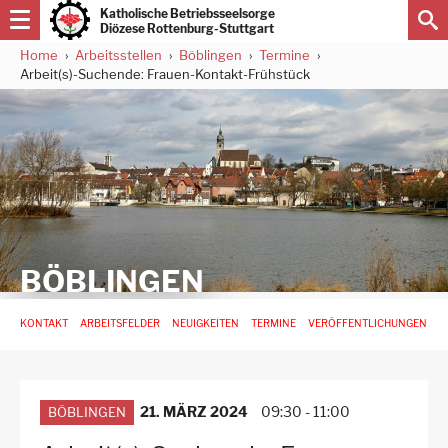
Direkt
Katholische Betriebsseelsorge
zum
Diözese Rottenburg-Stuttgart
Inhalt
Home
Arbeitsstellen
Böblingen
Termine
Pfadnavigation
Arbeit(s)-Suchende: Frauen-Kontakt-Frühstück
BÖBLINGEN
Hauptnavigation
KONTAKT
ARBEITSFELDER
NEUIGKEITEN
TERMINE
VERÖFFENTLICHUNGEN
-
3.
Ebene
für
Arbeitsstellen
21. MÄRZ 2024
09:30
-
11:00
BÖBLINGEN