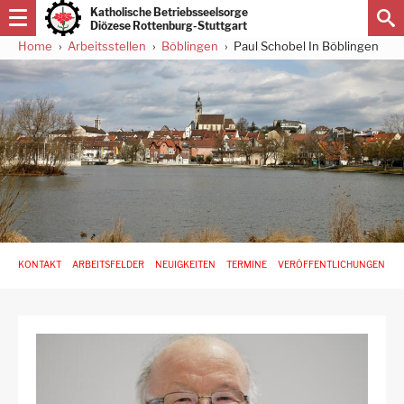
Direkt
Katholische Betriebsseelsorge
zum
Diözese Rottenburg-Stuttgart
Inhalt
Home
Arbeitsstellen
Böblingen
Paul Schobel In Böblingen
Pfadnavigation
Hauptnavigation
KONTAKT
ARBEITSFELDER
NEUIGKEITEN
TERMINE
VERÖFFENTLICHUNGEN
-
3.
Ebene
für
Arbeitsstellen