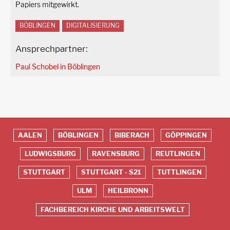
Papiers mitgewirkt.
BÖBLINGEN
DIGITALISIERUNG
Ansprechpartner:
Paul Schobel in Böblingen
AALEN
BÖBLINGEN
BIBERACH
GÖPPINGEN
Red
LUDWIGSBURG
RAVENSBURG
REUTLINGEN
Footer
STUTTGART
STUTTGART - S21
TUTTLINGEN
ULM
HEILBRONN
FACHBEREICH KIRCHE UND ARBEITSWELT