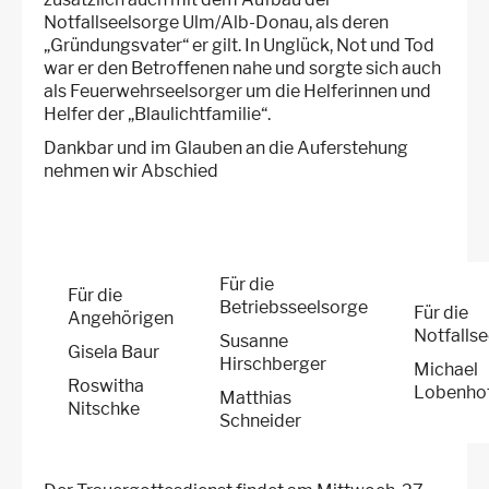
Notfallseelsorge Ulm/Alb-Donau, als deren
„Gründungsvater“ er gilt. In Unglück, Not und Tod
war er den Betroffenen nahe und sorgte sich auch
als Feuerwehrseelsorger um die Helferinnen und
Helfer der „Blaulichtfamilie“.
Dankbar und im Glauben an die Auferstehung
nehmen wir Abschied
Für die
Für die
Betriebsseelsorge
Für die
Angehörigen
Notfalls
Susanne
Gisela Baur
Hirschberger
Michael
Roswitha
Lobenho
Matthias
Nitschke
Schneider