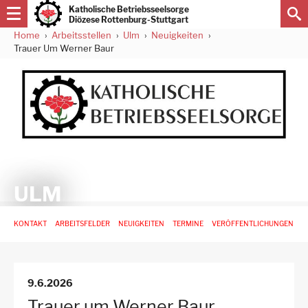
Direkt
Katholische Betriebsseelsorge
zum
Diözese Rottenburg-Stuttgart
Inhalt
Home
Arbeitsstellen
Ulm
Neuigkeiten
Pfadnavigation
Trauer Um Werner Baur
ULM
Hauptnavigation
KONTAKT
ARBEITSFELDER
NEUIGKEITEN
TERMINE
VERÖFFENTLICHUNGEN
-
3.
Ebene
für
9.6.2026
Arbeitsstellen
Trauer um Werner Baur