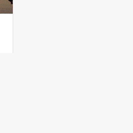
tweet
teilen
teilen
ÖBLINGEN
BIBERACH
GÖPPINGEN
LUDWIGSBURG
R