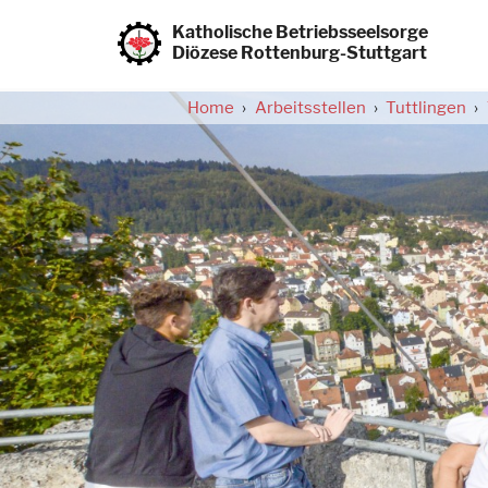
Direkt
zum
Katholische Betriebsseelsorge
Inhalt
Diözese Rottenburg-Stuttgart
Home
Arbeitsstellen
Tuttlingen
Pfadnavigation