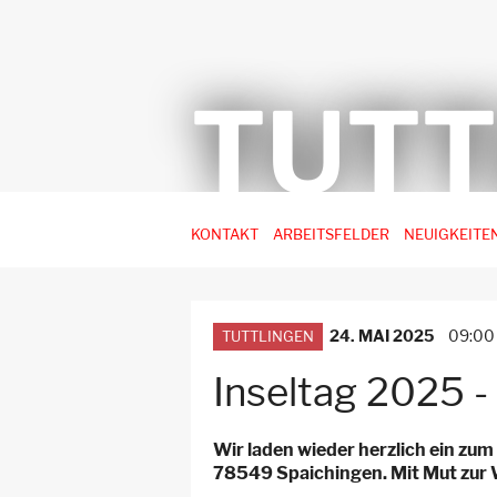
TUTT
Hauptnavigation
KONTAKT
ARBEITSFELDER
NEUIGKEITE
-
3.
Ebene
24. MAI 2025
09:00
TUTTLINGEN
für
Arbeitsstellen
Inseltag 2025 -
Wir laden wieder herzlich ein zum
78549 Spaichingen. Mit Mut zur 