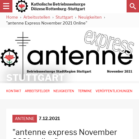
Direkt
Katholische Betriebsseelsorge
zum
Diözese Rottenburg-Stuttgart
Inhalt
Home
Arbeitsstellen
Stuttgart
Neuigkeiten
Pfadnavigation
"antenne Express November 2021 Online"
STUTTGART
Hauptnavigation
KONTAKT
ARBEITSFELDER
NEUIGKEITEN
TERMINE
VERÖFFENTLICHUNGEN
-
3.
Ebene
für
Arbeitsstellen
7.12.2021
ANTENNE
"antenne express November