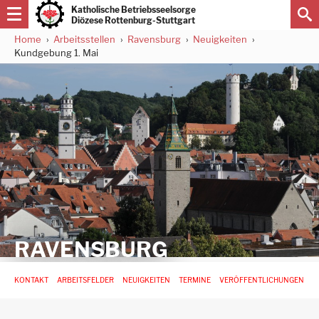
Direkt
Katholische Betriebsseelsorge
zum
Diözese Rottenburg-Stuttgart
Inhalt
Home
Arbeitsstellen
Ravensburg
Neuigkeiten
Pfadnavigation
Kundgebung 1. Mai
RAVENSBURG
Hauptnavigation
KONTAKT
ARBEITSFELDER
NEUIGKEITEN
TERMINE
VERÖFFENTLICHUNGEN
-
3.
Ebene