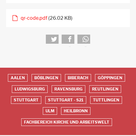
qr-code.pdf
(26.02 KB)
tweet
teilen
teilen
AALEN
BÖBLINGEN
BIBERACH
GÖPPINGEN
Red
LUDWIGSBURG
RAVENSBURG
REUTLINGEN
Footer
STUTTGART
STUTTGART - S21
TUTTLINGEN
ULM
HEILBRONN
FACHBEREICH KIRCHE UND ARBEITSWELT