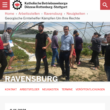
Direkt
Katholische Betriebsseelsorge
zum
Diözese Rottenburg-Stuttgart
Inhalt
Home
Arbeitsstellen
Ravensburg
Neuigkeiten
Pfadnavigation
Georgische Erntehelfer Kämpfen Um Ihre Rechte
RAVENSBURG
Hauptnavigation
KONTAKT
ARBEITSFELDER
NEUIGKEITEN
TERMINE
VERÖFFENTLICHUNGEN
-
3.
Ebene
für