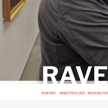
RAV
Hauptnavigation
KONTAKT
ARBEITSFELDER
NEUIGKEITE
-
3.