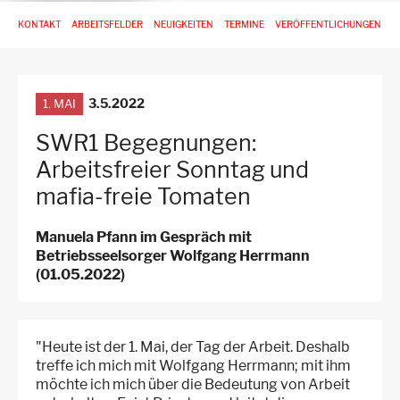
Hauptnavigation
KONTAKT
ARBEITSFELDER
NEUIGKEITEN
TERMINE
VERÖFFENTLICHUNGEN
-
3.
Ebene
für
Arbeitsstellen
3.5.2022
1. MAI
SWR1 Begegnungen:
Arbeitsfreier Sonntag und
mafia-freie Tomaten
Manuela Pfann im Gespräch mit
Betriebsseelsorger Wolfgang Herrmann
(01.05.2022)
"Heute ist der 1. Mai, der Tag der Arbeit. Deshalb
treffe ich mich mit Wolfgang Herrmann; mit ihm
möchte ich mich über die Bedeutung von Arbeit