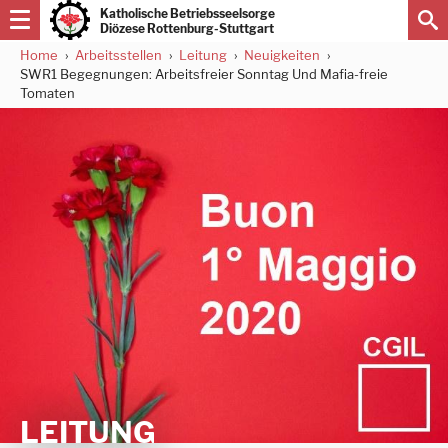
Direkt
Katholische Betriebsseelsorge
zum
Diözese Rottenburg-Stuttgart
Inhalt
Home
Arbeitsstellen
Leitung
Neuigkeiten
Pfadnavigation
SWR1 Begegnungen: Arbeitsfreier Sonntag Und Mafia-freie
Tomaten
LEITUNG