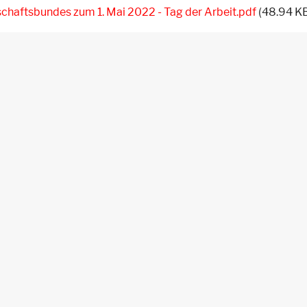
haftsbundes zum 1. Mai 2022 - Tag der Arbeit.pdf
(48.94 K
tweet
teilen
teilen
ÖBLINGEN
BIBERACH
GÖPPINGEN
LUDWIGSBURG
R
STUTTGART
STUTTGART - S21
TUTTLINGEN
ULM
FACHBEREICH KIRCHE UND ARBEITSWELT