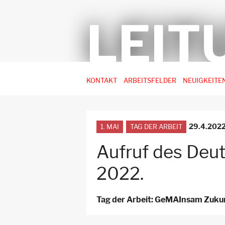
LEIT
Hauptnavigation
KONTAKT
ARBEITSFELDER
NEUIGKEITE
-
3.
Ebene
29.4.202
1. MAI
TAG DER ARBEIT
für
Arbeitsstellen
Aufruf des Deu
2022.
Tag der Arbeit: GeMAInsam Zukun