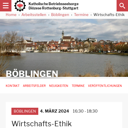
Direkt
Katholische Betriebsseelsorge
zum
Diözese Rottenburg-Stuttgart
Inhalt
Home
Arbeitsstellen
Böblingen
Termine
Wirtschafts-Ethik
Pfadnavigation
BÖBLINGEN
Hauptnavigation
KONTAKT
ARBEITSFELDER
NEUIGKEITEN
TERMINE
VERÖFFENTLICHUNGEN
-
3.
Ebene
für
Arbeitsstellen
4. MÄRZ 2024
16:30
-
18:30
BÖBLINGEN
Wirtschafts-Ethik