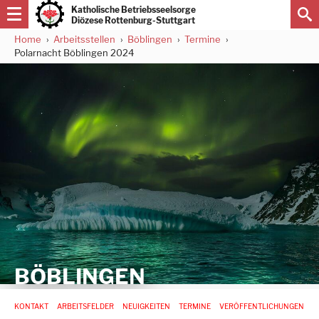
Direkt
Katholische Betriebsseelsorge
zum
Diözese Rottenburg-Stuttgart
Inhalt
Home
Arbeitsstellen
Böblingen
Termine
Pfadnavigation
Polarnacht Böblingen 2024
BÖBLINGEN
Hauptnavigation
KONTAKT
ARBEITSFELDER
NEUIGKEITEN
TERMINE
VERÖFFENTLICHUNGEN
-