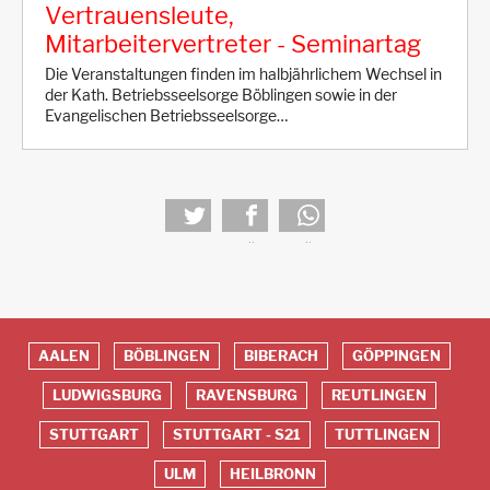
Vertrauensleute,
Mitarbeitervertreter - Seminartag
Die Veranstaltungen finden im halbjährlichem Wechsel in
der Kath. Betriebsseelsorge Böblingen sowie in der
Evangelischen Betriebsseelsorge…
tweet
teilen
teilen
AALEN
BÖBLINGEN
BIBERACH
GÖPPINGEN
Red
LUDWIGSBURG
RAVENSBURG
REUTLINGEN
Footer
STUTTGART
STUTTGART - S21
TUTTLINGEN
ULM
HEILBRONN