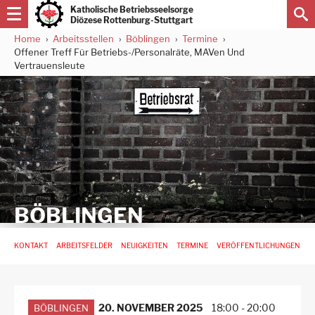
Direkt
Katholische Betriebsseelsorge
zum
Diözese Rottenburg-Stuttgart
Inhalt
Home
Arbeitsstellen
Böblingen
Termine
Pfadnavigation
Offener Treff Für Betriebs-/Personalräte, MAVen Und
Vertrauensleute
BÖBLINGEN
Hauptnavigation
KONTAKT
ARBEITSFELDER
NEUIGKEITEN
TERMINE
VERÖFFENTLICHUNGEN
-
3.
Ebene
für
Arbeitsstellen
20. NOVEMBER 2025
18:00
-
20:00
BÖBLINGEN