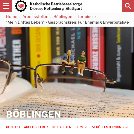
Direkt
Katholische Betriebsseelsorge
zum
Diözese Rottenburg-Stuttgart
Inhalt
Home
Arbeitsstellen
Böblingen
Termine
Pfadnavigation
"Mein Drittes Leben" - Gesprächskreis Für Ehemalig Erwerbstätige
BÖBLINGEN
Hauptnavigation
KONTAKT
ARBEITSFELDER
NEUIGKEITEN
TERMINE
VERÖFFENTLICHUNGEN
-