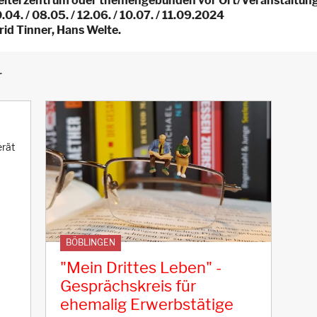
eiterzentrum oder themengebunden vor Ort/Veranstaltung
04. / 08.05. / 12.06. / 10.07. / 11.09.2024
rid Tinner, Hans Welte.
r
erät
BÖBLINGEN
"Mein Drittes Leben" -
Gesprächskreis für
ehemalig Erwerbstätige