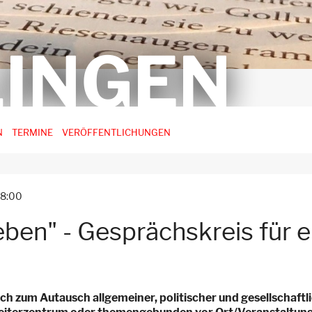
INGEN
N
TERMINE
VERÖFFENTLICHUNGEN
18:00
eben" - Gesprächskreis für 
ich zum Autausch allgemeiner, politischer und gesellschaft