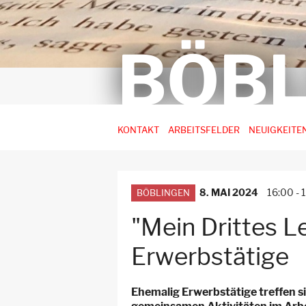
BÖBL
Hauptnavigation
KONTAKT
ARBEITSFELDER
NEUIGKEITE
-
3.
Ebene
8. MAI 2024
16:00
-
BÖBLINGEN
für
Arbeitsstellen
"Mein Drittes L
Erwerbstätige
Ehemalig Erwerbstätige treffen s