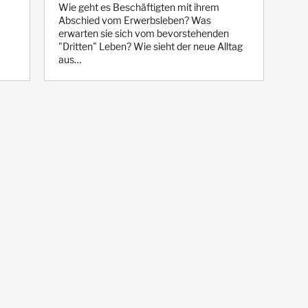
Wie geht es Beschäftigten mit ihrem
Abschied vom Erwerbsleben? Was
erwarten sie sich vom bevorstehenden
"Dritten" Leben? Wie sieht der neue Alltag
aus…
tweet
teilen
teilen
ÖBLINGEN
BIBERACH
GÖPPINGEN
LUDWIGSBURG
R
STUTTGART
STUTTGART - S21
TUTTLINGEN
ULM