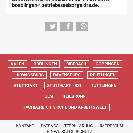
boeblingen@betriebsseelsorge.drs.de.
tweet
teilen
teilen
AALEN
BÖBLINGEN
BIBERACH
GÖPPINGEN
Red
LUDWIGSBURG
RAVENSBURG
REUTLINGEN
Footer
STUTTGART
STUTTGART - S21
TUTTLINGEN
ULM
HEILBRONN
FACHBEREICH KIRCHE UND ARBEITSWELT
KONTAKT
DATENSCHUTZERKLÄRUNG
IMPRESSUM
Fußbereich
HINWEISGEBERSCHUTZ