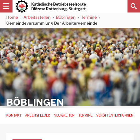
Direkt
Katholische Betriebsseelsorge
zum
Diözese Rottenburg-Stuttgart
Inhalt
Home
Arbeitsstellen
Böblingen
Termine
Pfadnavigation
Gemeindeversammlung Der Arbeitergemeinde
BÖBLINGEN
Hauptnavigation
KONTAKT
ARBEITSFELDER
NEUIGKEITEN
TERMINE
VERÖFFENTLICHUNGEN
-
3.
Ebene
für