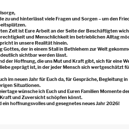
lsorge,
de zu und hinterlässt viele Fragen und Sorgen – um den Frie
beitsplätzen.
en Zeit ist Eure Arbeit an der Seite der Beschäftigten wich
echtigkeit und Menschlichkeit im betrieblichen Alltag mö
icht in unsere Realität hinein.
Gottes, der in einem Stall in Bethlehem zur Welt gekommen 
 deutlich sichtbar werden lässt.
nd der Hoffnung, die uns Mut und Kraft gibt, sich für eine W
iebe geprägt ist, in der jeder Mensch sich wertgeschätzt fü
auch im neuen Jahr für Euch da, für Gespräche, Begleitung i
rigen Situationen.
ertage wünsche ich Euch und Euren Familien Momente der 
 Kraft und Zuversicht schöpfen könnt.
nd ein hoffnungsvolles und gesegnetes neues Jahr 2026!