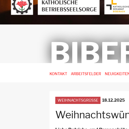
BIBE
Hauptnavigation
KONTAKT
ARBEITSFELDER
NEUIGKEITE
-
3.
Ebene
18.12.2025
WEIHNACHTSGRÜSSE
für
Arbeitsstellen
Weihnachtswü