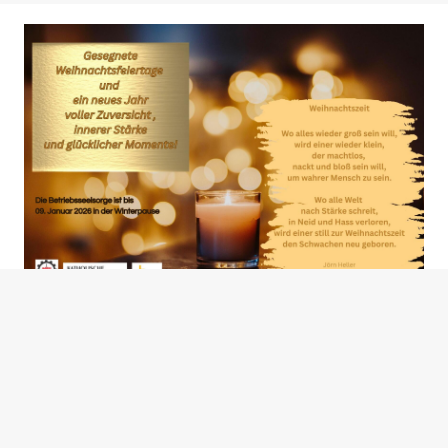
BS Biberach
tweet
teilen
teilen