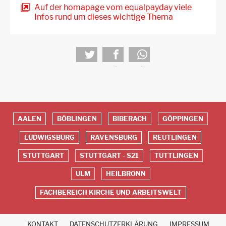
Auf der homapage vom equalpayday viele
Infos rund um dieses wichtige Thema
tweet
teilen
teilen
AALEN
BÖBLINGEN
BIBERACH
GÖPPINGEN
Red
LUDWIGSBURG
RAVENSBURG
REUTLINGEN
Footer
STUTTGART
STUTTGART - S21
TUTTLINGEN
ULM
HEILBRONN
FACHBEREICH KIRCHE UND ARBEITSWELT
KONTAKT
DATENSCHUTZERKLÄRUNG
IMPRESSUM