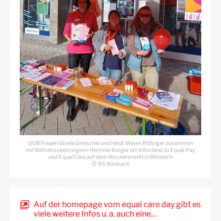
DGB Frauen Gisela Gretschel und Heidi Mayer-Rittinger zusammen
mit Betriebsseelsorgerin Hermine Burger am Infostand zu Equal Pay
und Equal Care auf dem Wochenmarkt in Biberach
BS Biberach
Auf der homepage vom equal care day gibt es
viele weitere Infos u. a. auch eine…