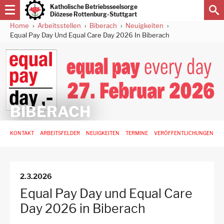
Direkt
Katholische Betriebsseelsorge
zum
Diözese Rottenburg-Stuttgart
Inhalt
Home
Arbeitsstellen
Biberach
Neuigkeiten
Pfadnavigation
Equal Pay Day Und Equal Care Day 2026 In Biberach
BIBERACH
Hauptnavigation
KONTAKT
ARBEITSFELDER
NEUIGKEITEN
TERMINE
VERÖFFENTLICHUNGEN
-
3.
Ebene
für
2.3.2026
Arbeitsstellen
Equal Pay Day und Equal Care
Day 2026 in Biberach