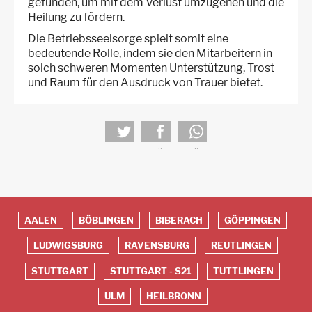
gefunden, um mit dem Verlust umzugehen und die
Heilung zu fördern.
Die Betriebsseelsorge spielt somit eine
bedeutende Rolle, indem sie den Mitarbeitern in
solch schweren Momenten Unterstützung, Trost
und Raum für den Ausdruck von Trauer bietet.
tweet
teilen
teilen
AALEN
BÖBLINGEN
BIBERACH
GÖPPINGEN
Red
LUDWIGSBURG
RAVENSBURG
REUTLINGEN
Footer
STUTTGART
STUTTGART - S21
TUTTLINGEN
ULM
HEILBRONN