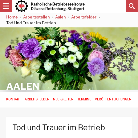
Direkt
Katholische Betriebsseelsorge
zum
Diözese Rottenburg-Stuttgart
Inhalt
Home
Arbeitsstellen
Aalen
Arbeitsfelder
Pfadnavigation
Tod Und Trauer Im Betrieb
AALEN
Hauptnavigation
KONTAKT
ARBEITSFELDER
NEUIGKEITEN
TERMINE
VERÖFFENTLICHUNGEN
-
3.
Ebene
für
Tod und Trauer im Betrieb
Arbeitsstellen